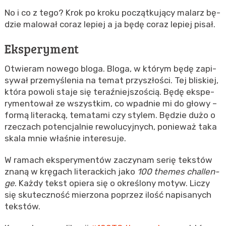
No i co z tego? Krok po kroku po­cząt­ku­ją­cy ma­larz bę­
dzie ma­lo­wał coraz le­piej a ja będę coraz le­piej pisał.
Eks­pe­ry­ment
Otwie­ram no­we­go bloga. Bloga, w któ­rym będę za­pi­
sy­wał prze­my­śle­nia na temat przy­szło­ści. Tej bli­skiej,
która po­wo­li staje się te­raź­niej­szo­ścią. Będę eks­pe­
ry­men­to­wał ze wszyst­kim, co wpad­nie mi do głowy –
formą li­te­rac­ką, te­ma­ta­mi czy sty­lem. Bę­dzie dużo o
rze­czach po­ten­cjal­nie re­wo­lu­cyj­nych, po­nie­waż taka
skala mnie wła­śnie in­te­re­su­je.
W ra­mach eks­pe­ry­men­tów za­czy­nam serię tek­stów
znaną w krę­gach li­te­rac­kich jako
100 the­mes chal­len­
ge
. Każdy tekst opie­ra się o okre­ślo­ny motyw. Liczy
się sku­tecz­ność mie­rzo­na po­przez ilość na­pi­sa­nych
tek­stów.