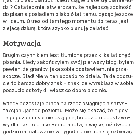
dzi? Osta­tecz­nie, stwier­dzam, że naj­lep­szą zdol­ność
do pi­sa­nia po­sia­dłem bli­sko 6 lat temu, będąc jesz­cze
w li­ceum. Okres od tam­te­go mo­men­tu do teraz jest
zie­ją­cą dziu­rą, którą szyb­ko pla­nu­ję za­ła­tać.
Mo­ty­wa­cja
Dru­gim czyn­ni­kiem jest tłu­mio­na przez kilka lat chęć
pi­sa­nia. Kiedy za­koń­czy­łem swój pierw­szy blog, byłem
pe­wien, że gra­ni­cy, jaką sobie po­sta­wi­łem, nie prze­
sko­czę. Błąd! Nie w ten spo­sób to dzia­ła. Takie od­czu­
cie to bar­dzo dobry znak – znak, że wy­ra­biasz w sobie
po­czu­cie es­te­ty­ki i wiesz co dobre a co nie.
Wtedy po­zo­sta­je praca na rzecz osią­gnię­cia sa­tys­
fak­cjo­nu­ją­ce­go po­zio­mu. Może się oka­zać, że nigdy
tego po­zio­mu się nie osią­gnie, bo po­ziom pod­sta­wo­
wy dla nas to prace Rem­brand­ta, a wię­cej niż dwóch
go­dzin na ma­lo­wa­nie w ty­go­dniu nie uda się uzbie­rać.