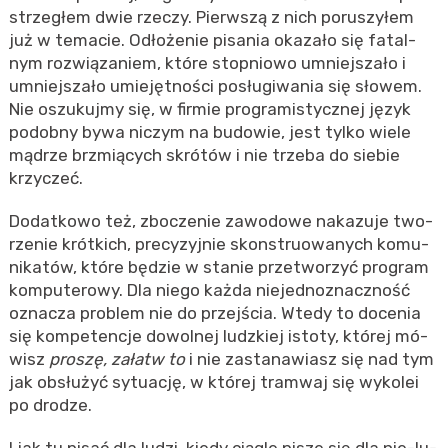
strze­głem dwie rze­czy. Pierw­szą z nich po­ru­szy­łem
już w te­ma­cie. Odło­że­nie pi­sa­nia oka­za­ło się fa­tal­
nym roz­wią­za­niem, które stop­nio­wo umniej­sza­ło i
umniej­sza­ło umie­jęt­no­ści po­słu­gi­wa­nia się sło­wem.
Nie oszu­kuj­my się, w fir­mie pro­gra­mi­stycz­nej język
po­dob­ny bywa ni­czym na bu­do­wie, jest tylko wiele
mą­drze brzmią­cych skró­tów i nie trze­ba do sie­bie
krzy­czeć.
Do­dat­ko­wo też, zbo­cze­nie za­wo­do­we na­ka­zu­je two­
rze­nie krót­kich, pre­cy­zyj­nie skon­stru­owa­nych ko­mu­
ni­ka­tów, które bę­dzie w sta­nie prze­two­rzyć pro­gram
kom­pu­te­ro­wy. Dla niego każda nie­jed­no­znacz­ność
ozna­cza pro­blem nie do przej­ścia. Wtedy to do­ce­nia
się kom­pe­ten­cje do­wol­nej ludz­kiej isto­ty, któ­rej mó­
wisz
pro­szę, za­łatw to
i nie za­sta­na­wiasz się nad tym
jak ob­słu­żyć sy­tu­ację, w któ­rej tram­waj się wy­ko­lei
po dro­dze.
I jak tu pisać dla ludzi, kiedy cią­gle pisze się dla nie-lu­