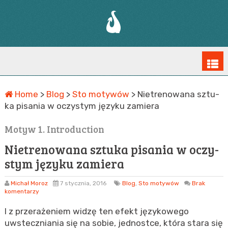
Home
>
Blog
>
Sto motywów
>
Nie­tre­no­wa­na sztu­
ka pi­sa­nia w oczy­stym ję­zy­ku za­mie­ra
1. Introduction
Nie­tre­no­wa­na sztu­ka pi­sa­nia w oczy­
stym ję­zy­ku za­mie­ra
Michał Moroz
7 stycznia, 2016
Blog
,
Sto motywów
Brak
komentarzy
I z prze­ra­że­niem widzę ten efekt ję­zy­ko­we­go
uwstecz­nia­nia się na sobie, jed­no­st­ce, która stara się