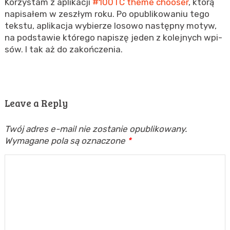
Ko­rzy­stam z apli­ka­cji
#100TC theme cho­oser
, którą
na­pi­sa­łem w ze­szłym roku. Po opu­bli­ko­wa­niu tego
tek­stu, apli­ka­cja wy­bie­rze lo­so­wo na­stęp­ny motyw,
na pod­sta­wie któ­re­go na­pi­szę jeden z ko­lej­nych wpi­
sów. I tak aż do za­koń­cze­nia.
Leave a Reply
Twój adres e-mail nie zostanie opublikowany.
Wymagane pola są oznaczone
*