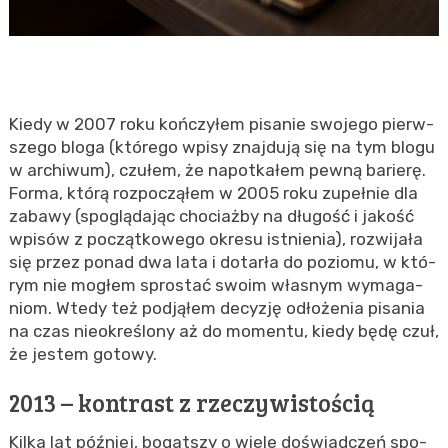
Kiedy w 2007 roku koń­czy­łem pi­sa­nie swo­je­go pierw­
sze­go bloga (którego wpisy znajdują się na tym blogu
w archiwum), czu­łem, że na­po­tka­łem pewną ba­rie­rę.
Forma, którą roz­po­czą­łem w 2005 roku zu­peł­nie dla
za­ba­wy (spo­glą­da­jąc cho­ciaż­by na dłu­gość i ja­kość
wpi­sów z po­cząt­ko­we­go okre­su ist­nie­nia), roz­wi­ja­ła
się przez ponad dwa lata i do­tar­ła do po­zio­mu, w któ­
rym nie mo­głem spro­stać swoim wła­snym wy­ma­ga­
niom. Wtedy też pod­ją­łem de­cy­zję odło­że­nia pi­sa­nia
na czas nie­okre­ślo­ny aż do mo­men­tu, kiedy będę czuł,
że je­stem go­to­wy.
2013 – kon­trast z rze­czy­wi­sto­ścią
Kilka lat póź­niej, bo­gat­szy o wiele do­świad­czeń spo­