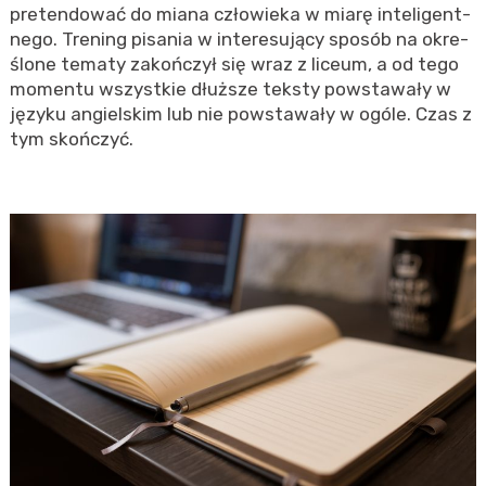
pre­ten­do­wać do miana czło­wie­ka w miarę in­te­li­gent­
ne­go. Tre­ning pi­sa­nia w in­te­re­su­ją­cy spo­sób na okre­
ślo­ne te­ma­ty za­koń­czył się wraz z li­ceum, a od tego
mo­men­tu wszyst­kie dłuż­sze tek­sty po­wsta­wa­ły w
ję­zy­ku an­giel­skim lub nie po­wsta­wa­ły w ogóle. Czas z
tym skoń­czyć.