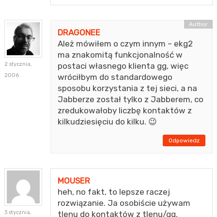
DRAGONEE
Ależ mówiłem o czym innym – ekg2
ma znakomitą funkcjonalność w
2 stycznia,
postaci własnego klienta gg, więc
2006
wróciłbym do standardowego
sposobu korzystania z tej sieci, a na
Jabberze został tylko z Jabberem, co
zredukowałoby liczbę kontaktów z
kilkudziesięciu do kilku. 😉
Odpowiedz
MOUSER
heh, no fakt, to lepsze raczej
rozwiązanie. Ja osobiście używam
3 stycznia,
tlenu do kontaktów z tlenu/gg,