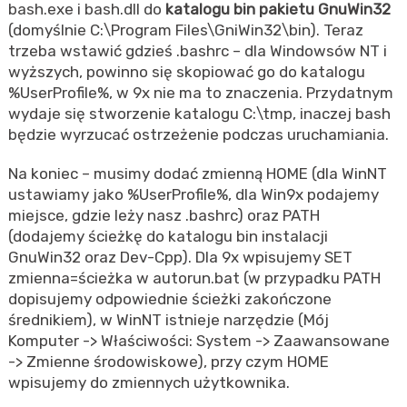
bash.exe i bash.dll do
katalogu bin pakietu GnuWin32
(domyślnie C:\Program Files\GniWin32\bin). Teraz
trzeba wstawić gdzieś .bashrc – dla Windowsów NT i
wyższych, powinno się skopiować go do katalogu
%UserProfile%, w 9x nie ma to znaczenia. Przydatnym
wydaje się stworzenie katalogu C:\tmp, inaczej bash
będzie wyrzucać ostrzeżenie podczas uruchamiania.
Na koniec – musimy dodać zmienną HOME (dla WinNT
ustawiamy jako %UserProfile%, dla Win9x podajemy
miejsce, gdzie leży nasz .bashrc) oraz PATH
(dodajemy ścieżkę do katalogu bin instalacji
GnuWin32 oraz Dev-Cpp). Dla 9x wpisujemy SET
zmienna=ścieżka w autorun.bat (w przypadku PATH
dopisujemy odpowiednie ścieżki zakończone
średnikiem), w WinNT istnieje narzędzie (Mój
Komputer -> Właściwości: System -> Zaawansowane
-> Zmienne środowiskowe), przy czym HOME
wpisujemy do zmiennych użytkownika.