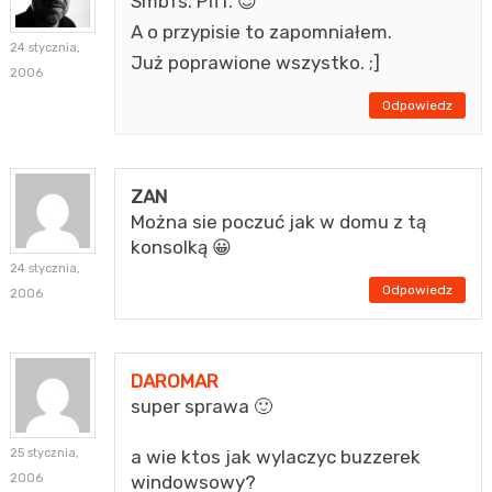
Smbfs. Pfff. 😉
A o przypisie to zapomniałem.
24 stycznia,
Już poprawione wszystko. ;]
2006
Odpowiedz
ZAN
Można sie poczuć jak w domu z tą
konsolką 😀
24 stycznia,
Odpowiedz
2006
DAROMAR
super sprawa 🙂
25 stycznia,
a wie ktos jak wylaczyc buzzerek
2006
windowsowy?