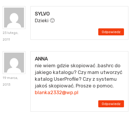
SYLVO
Dzieki 🙂
Odpowiedz
23 lutego,
2011
ANNA
nie wiem gdzie skopiować .bashrc do
jakiego katalogu? Czy mam utworzyć
19 marca,
katalog UserProfile? Czy z systemu
2013
jakoś skopiować. Prosze o pomoc.
blanka2332@wp.pl
Odpowiedz