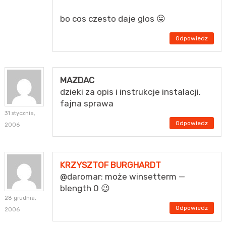
bo cos czesto daje glos 😛
Odpowiedz
MAZDAC
dzieki za opis i instrukcje instalacji.
fajna sprawa
31 stycznia,
Odpowiedz
2006
KRZYSZTOF BURGHARDT
@daromar: może winsetterm —
blength 0 😉
28 grudnia,
Odpowiedz
2006